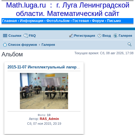
Math.luga.ru : г. Луга Ленинградской
области. Математический сайт
Главная
•
Информация
•
ФотоАльбом
•
Гостевая
•
Форум
•
Письмо
Ссылки
FAQ
Регистрация
Вход
Галерея
Список форумов
Галерея
ои
Альбом
Текущее время: Сб, 08 авг 2026, 17:08
ск
2015-11-07 Интеллектуальный лагерь (п. Тайцы)
Фото:
10
Автор:
RAS_Admin
Сб, 07 ноя 2015, 20:19