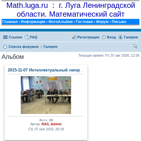
Math.luga.ru : г. Луга Ленинградской
области. Математический сайт
Главная
•
Информация
•
ФотоАльбом
•
Гостевая
•
Форум
•
Письмо
Ссылки
FAQ
Регистрация
Вход
Галерея
Список форумов
Галерея
ои
Альбом
Текущее время: Пт, 07 авг 2026, 12:56
ск
2015-11-07 Интеллектуальный лагерь (п. Тайцы)
Фото:
10
Автор:
RAS_Admin
Сб, 07 ноя 2015, 20:19