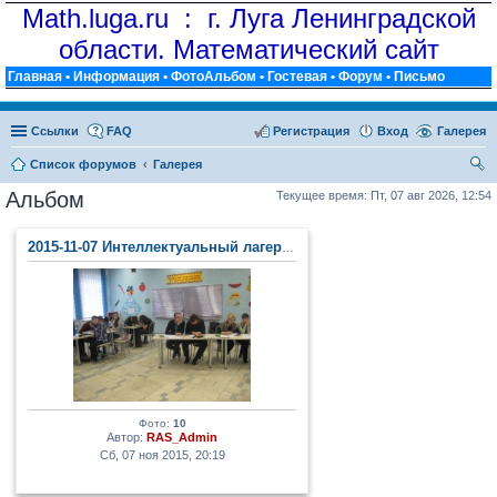
Math.luga.ru : г. Луга Ленинградской
области. Математический сайт
Главная
•
Информация
•
ФотоАльбом
•
Гостевая
•
Форум
•
Письмо
Ссылки
FAQ
Регистрация
Вход
Галерея
Список форумов
Галерея
ои
Альбом
Текущее время: Пт, 07 авг 2026, 12:54
ск
2015-11-07 Интеллектуальный лагерь (п. Тайцы)
Фото:
10
Автор:
RAS_Admin
Сб, 07 ноя 2015, 20:19