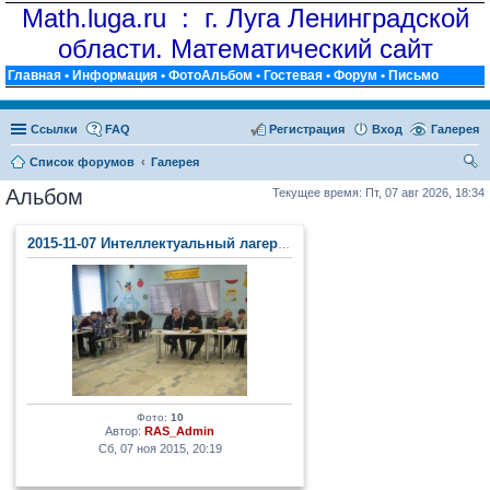
Math.luga.ru : г. Луга Ленинградской
области. Математический сайт
Главная
•
Информация
•
ФотоАльбом
•
Гостевая
•
Форум
•
Письмо
Ссылки
FAQ
Регистрация
Вход
Галерея
Список форумов
Галерея
ои
Альбом
Текущее время: Пт, 07 авг 2026, 18:34
ск
2015-11-07 Интеллектуальный лагерь (п. Тайцы)
Фото:
10
Автор:
RAS_Admin
Сб, 07 ноя 2015, 20:19