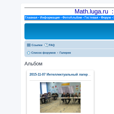
Math.luga.ru 
Главная
•
Информация
•
ФотоАльбом
•
Гостевая
•
Форум
•
Ссылки
FAQ
Список форумов
Галерея
Альбом
2015-11-07 Интеллектуальный лагерь (п. Тайцы)