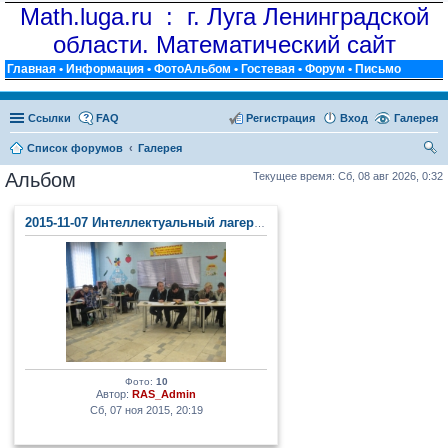
Math.luga.ru : г. Луга Ленинградской
области. Математический сайт
Главная
•
Информация
•
ФотоАльбом
•
Гостевая
•
Форум
•
Письмо
Ссылки
FAQ
Регистрация
Вход
Галерея
Список форумов
Галерея
ои
Альбом
Текущее время: Сб, 08 авг 2026, 0:32
ск
2015-11-07 Интеллектуальный лагерь (п. Тайцы)
Фото:
10
Автор:
RAS_Admin
Сб, 07 ноя 2015, 20:19