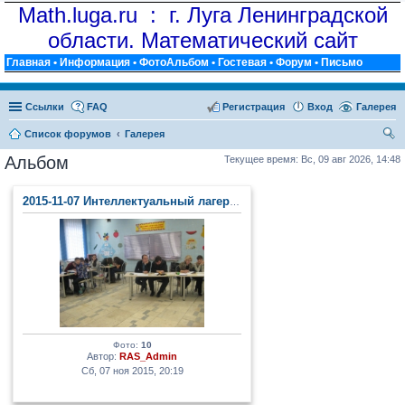
Math.luga.ru : г. Луга Ленинградской
области. Математический сайт
Главная
•
Информация
•
ФотоАльбом
•
Гостевая
•
Форум
•
Письмо
Ссылки
FAQ
Регистрация
Вход
Галерея
Список форумов
Галерея
ои
Альбом
Текущее время: Вс, 09 авг 2026, 14:48
ск
2015-11-07 Интеллектуальный лагерь (п. Тайцы)
Фото:
10
Автор:
RAS_Admin
Сб, 07 ноя 2015, 20:19