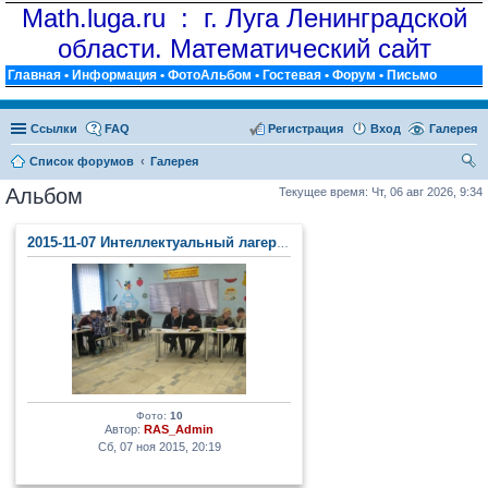
Math.luga.ru : г. Луга Ленинградской
области. Математический сайт
Главная
•
Информация
•
ФотоАльбом
•
Гостевая
•
Форум
•
Письмо
Ссылки
FAQ
Регистрация
Вход
Галерея
Список форумов
Галерея
ои
Альбом
Текущее время: Чт, 06 авг 2026, 9:34
ск
2015-11-07 Интеллектуальный лагерь (п. Тайцы)
Фото:
10
Автор:
RAS_Admin
Сб, 07 ноя 2015, 20:19