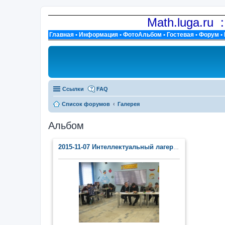
Math.luga.ru 
Главная
•
Информация
•
ФотоАльбом
•
Гостевая
•
Форум
•
Ссылки
FAQ
Список форумов
Галерея
Альбом
2015-11-07 Интеллектуальный лагерь (п. Тайцы)