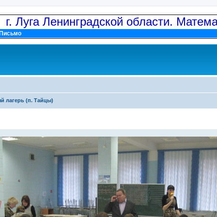
: г. Луга Ленинградской области. Матем
Письмо
й лагерь (п. Тайцы)