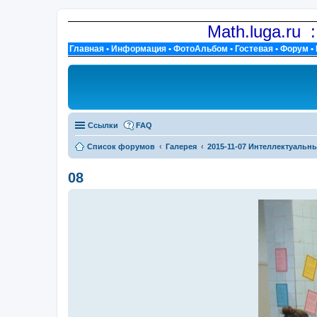
Math.luga.ru 
Главная
•
Информация
•
ФотоАльбом
•
Гостевая
•
Форум
•
Ссылки
FAQ
Список форумов
Галерея
2015-11-07 Интеллектуальны
08