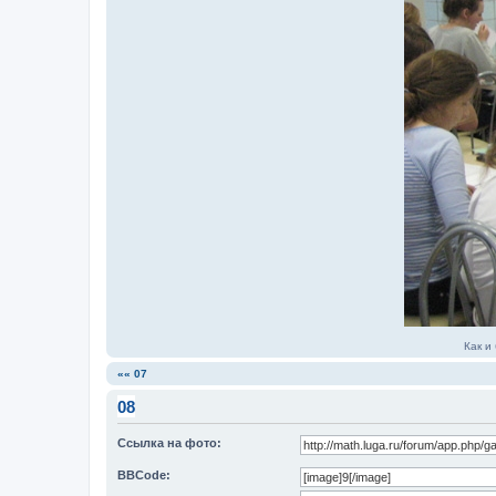
Как и
«« 07
08
Ссылка на фото:
BBCode: