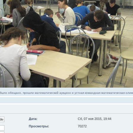
 было обещано, прошли математический аукцион и устная командная математическая оли
Дата:
Сб, 07 ноя 2015, 19:44
Просмотры:
70272