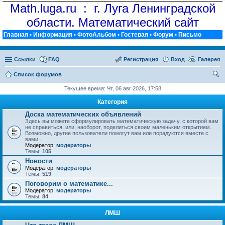
Math.luga.ru : г. Луга Ленинградской
области. Математический сайт
Главная
•
Информация
•
ФотоАльбом
•
Гостевая
•
Форум
•
Письмо
Ссылки
FAQ
Регистрация
Вход
Галерея
Список форумов
ои
Текущее время: Чт, 06 авг 2026, 17:58
ск
Категория
Доска математических объявлений
Здесь вы можете сформулировать математическую задачу, с которой вам
не справиться, или, наоборот, поделиться своим маленьким открытием.
Возможно, другие пользователи помогут вам или порадуются вместе с
вами...
Модератор:
модераторы
Темы:
105
Новости
Модератор:
модераторы
Темы:
519
Поговорим о математике...
Модератор:
модераторы
Темы:
84
ЛМШ